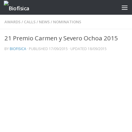
Skip to content
AWARDS
/
CALLS
/
NEWS
/
NOMINATIONS
21 Premio Carmen y Severo Ochoa 2015
BY
BIOFISICA
· PUBLISHED
17/09/2015
· UPDATED
18/09/2015