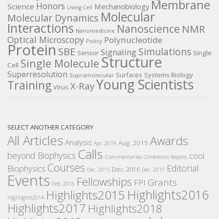
Membrane
Honors
Science
Mechanobiology
Living Cell
Molecular
Molecular Dynamics
Interactions
Nanoscience
NMR
Nanomedicine
Optical Microscopy
Polynucleotide
Policy
Protein
SBE
Simulations
Signaling
Sensor
Single
Structure
Single Molecule
Cell
Superresolution
Surfaces
Systems Biology
Supramolecular
Young Scientists
Training
X-Ray
Virus
SELECT ANOTHER CATEGORY
All Articles
Awards
Analysis
Aug. 2015
Apr. 2019
Calls
beyond Biophysics
cool
Commentaries
Conference Reports
Courses
Editorial
Biophysics
Dec. 2016
Dec. 2015
Dec. 2017
Events
Fellowships
Grants
FPI
Feb. 2016
Highlights2016
Highlights2015
Highlights2014
Highlights2017
Highlights2018