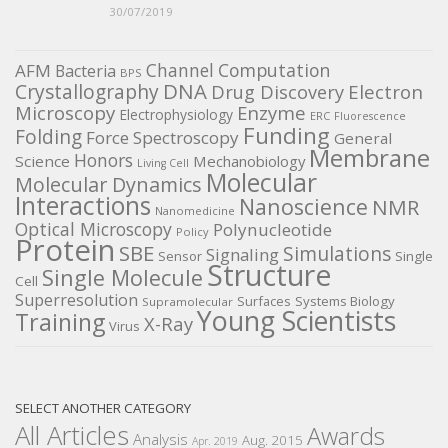
30/07/2019
Channel
Computation
AFM
Bacteria
BPS
DNA
Crystallography
Electron
Drug Discovery
Microscopy
Enzyme
Electrophysiology
ERC
Fluorescence
Funding
Folding
Force Spectroscopy
General
Membrane
Honors
Science
Mechanobiology
Living Cell
Molecular
Molecular Dynamics
Interactions
Nanoscience
NMR
Nanomedicine
Optical Microscopy
Polynucleotide
Policy
Protein
SBE
Simulations
Signaling
Sensor
Single
Structure
Single Molecule
Cell
Superresolution
Surfaces
Systems Biology
Supramolecular
Young Scientists
Training
X-Ray
Virus
SELECT ANOTHER CATEGORY
All Articles
Awards
Analysis
Aug. 2015
Apr. 2019