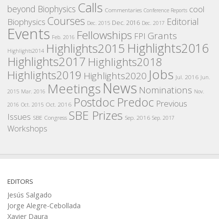
Calls
beyond Biophysics
cool
Commentaries
Conference Reports
Courses
Editorial
Biophysics
Dec. 2016
Dec. 2015
Dec. 2017
Events
Fellowships
Grants
FPI
Feb. 2016
Highlights2016
Highlights2015
Highlights2014
Highlights2017
Highlights2018
Jobs
Highlights2019
Highlights2020
Jul. 2016
Jun.
News
Meetings
Nominations
2015
Mar. 2016
Nov.
Postdoc
Predoc
Previous
Oct. 2016
2016
Oct. 2015
SBE Prizes
Issues
SBE Congress
Sep. 2016
Sep. 2017
Workshops
EDITORS
Jesús Salgado
Jorge Alegre-Cebollada
Xavier Daura