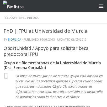
Skip to content
FELLOWSHIPS
/
PREDOC
PhD | FPU at Universidad de Murcia
BY
BIOFISICA
· PUBLISHED
16/01/2015
· UPDATED
08/05/2015
Oportunidad / Apoyo para solicitar beca
predoctoral FPU
Grupo de Biomembranas de la Universidad de Murcia
(Dra. Senena Corbalán)
La línea de investigación de nuestro grupo está basada en
el estudio de las proteínas quinasa C y otras relacionadas
que contienen dominios C2 y/o C1, involucrados en
diferenciación neuronal, neurotransmisión o el desarrollo
de patologías como la diabetes o el cáncer.
El proyecto implica la utilización de una gran número de